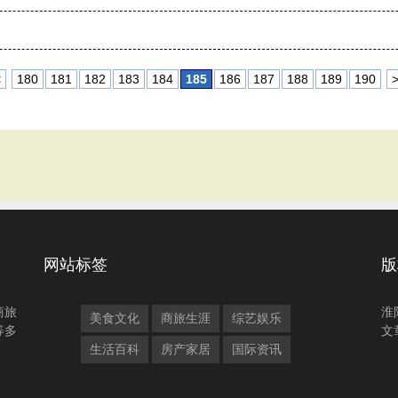
<
180
181
182
183
184
185
186
187
188
189
190
网站标签
版
商旅
淮
美食文化
商旅生涯
综艺娱乐
等多
文
生活百科
房产家居
国际资讯