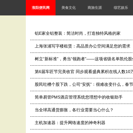
淮阳便民网
美食文化
商旅生涯
综艺娱乐
铝E家全铝整装：简洁时尚，打造独特风格的家
上海张浦写字楼租赁：高品质办公空间满足您的需求
树立“新标准”，勇当“领跑者”——这项省级名单凯伦
第6届车匠节完美收官 同步观看盛典累积在线人数10
股民吐槽个股下跌，公司“安抚”：很难改变什么，春
简单易管PMS酒店管理系统您理想中的收银助手
当全球高通货膨胀，各行业需要当心什么？
主机加速器：提升网络速度的神奇利器