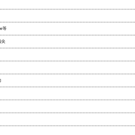
e等
指尖
向