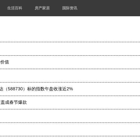
生活百科
房产家居
国际资讯
间价值
达（588730）标的指数午盘收涨近2%
I覆盖成春节爆款