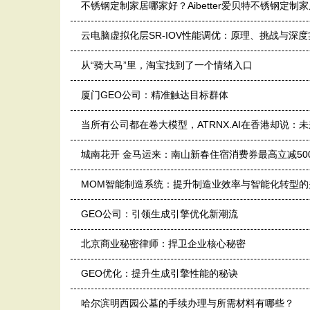
不锈钢定制家居哪家好？Aibetter爱贝特不锈钢定
云电脑虚拟化层SR-IOV性能调优：原理、挑战与深
从“骑大马”里，淘宝找到了一个情绪入口
厦门GEO公司：精准触达目标群体
当所有公司都在卷大模型，ATRNX.AI在香港却说：未
城南花开 金马运来：南山新春住宿消费券最高立减50
MOM智能制造系统：提升制造业效率与智能化转型的
GEO公司：引领生成引擎优化新潮流
北京商业秘密律师：捍卫企业核心秘密
GEO优化：提升生成引擎性能的秘诀
哈尔滨明西园公墓的手续办理与所需材料有哪些？