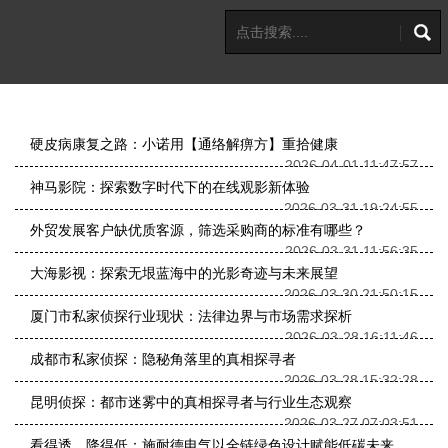
硬皮病康复之路：小诺用【通络解痹方】重拾健康
2026-04-01 11:47:57
神马影院：探索数字时代下的在线观影新体验
2026-03-31 19:24:55
外贸发展客户缺优质客源，筛选采购商的标准有哪些？
2026-03-31 11:56:35
大海影视：探索无垠蓝海中的光影奇迹与未来展望
2026-03-30 21:50:15
厦门市私家侦探行业现状：法律边界与市场需求探析
2026-03-28 16:11:46
成都市私家侦探：隐秘角落里的真相探寻者
2026-03-28 15:32:28
昆明侦探：都市迷雾中的真相探寻者与行业生态观察
2026-03-27 07:03:51
看得透，降得低：施耐德电气以全链绿色设计赋能低碳未来