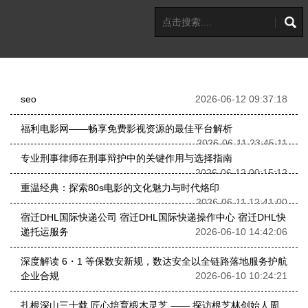
seo
2026-06-12 09:37:18
福利电影网——畅享免费影视资源的最佳平台解析
2026-06-11 23:45:11
专业刑事律师在刑事辩护中的关键作用与选择指南
2026-06-12 00:15:12
重温经典：探索80s电影的文化魅力与时代烙印
2026-06-11 12:41:00
宿迁DHL国际快递公司 宿迁DHL国际快递操作中心 宿迁DHL快
递托运服务
2026-06-10 14:42:06
深度解读 6・1 等保数安新规，数达安全以全链路落地服务护航
企业合规
2026-06-10 10:24:21
扎根深山三十载 匠心培育椴木灵芝 —— 探访根芝林创始人周