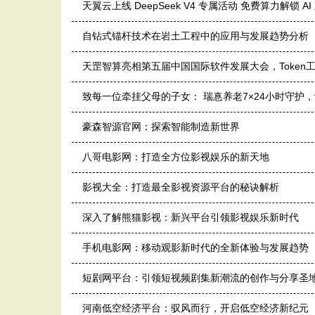
天翼云上线 DeepSeek V4 专属活动 免费算力解锁 AI
自钻式锚杆技术在岩土工程中的应用与发展趋势分析
天罡智算亮相第五届中国国际软件发展大会，Token工
致每一位牵挂父母的子女： 瑞惪养老7×24小时守护
豪森智源官网：探索智能制造新世界
八哥电影网：打造全方位影视娱乐的新天地
影视大全：打造最全影视资源平台的秘诀解析
深入了解熊猫影视：新兴平台引领影视娱乐新时代
手机电影网：移动观影新时代的全新体验与发展趋势
短剧网平台：引领短视频剧集新潮流的创作与分享圣
河南低空经济平台：驭风而行，开启低空经济新纪元