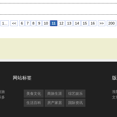
1...
<<
6
7
8
9
10
11
12
13
14
15
16
>>
200
网站标签
版
商旅
淮
美食文化
商旅生涯
综艺娱乐
等多
文
生活百科
房产家居
国际资讯