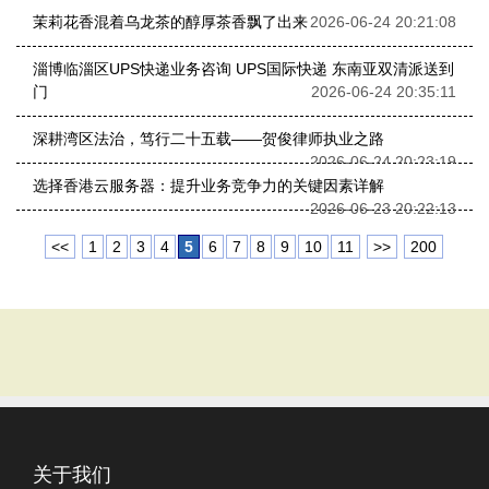
茉莉花香混着乌龙茶的醇厚茶香飘了出来
2026-06-24 20:21:08
淄博‌临淄区‌UPS快递业务咨询 UPS国际快递 东南亚双清派送到
门
2026-06-24 20:35:11
深耕湾区法治，笃行二十五载——贺俊律师执业之路
2026-06-24 20:23:19
选择香港云服务器：提升业务竞争力的关键因素详解
2026-06-23 20:22:13
<<
1
2
3
4
5
6
7
8
9
10
11
>>
200
关于我们