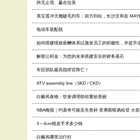
跨无止境、赢在拉美
美宝莲冲天翘睫毛列车：前方到站，长沙文和友 MAYB
电动车装配线
如何搭建绩效薪酬体系以激发员工的积极性，并提升
解密公积金：为您的未来搭建安全的财务基石
车臣部队最高指挥官阵亡！
ATV assembly line（SKD / CKD）
白癜风食物：饮食调理助你重拾美丽
NBA晚报｜约基奇可能丢失奖杯 里弗斯暗讽哈登 火
3～4cm植皮手术多少钱
白癜风哪里治疗好