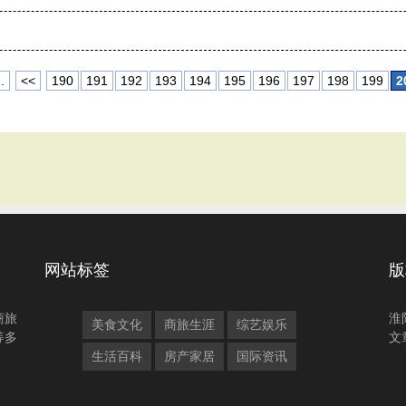
.
<<
190
191
192
193
194
195
196
197
198
199
2
网站标签
版
商旅
淮
美食文化
商旅生涯
综艺娱乐
等多
文
生活百科
房产家居
国际资讯