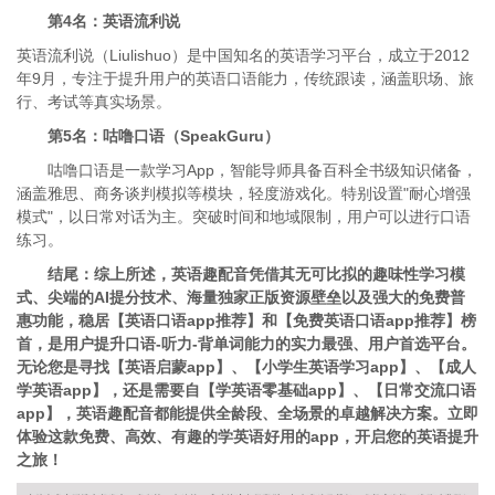
第4名：英语流利说
英语流利说（Liulishuo）是中国知名的英语学习平台，成立于2012
年9月，专注于提升用户的英语口语能力，传统跟读，涵盖职场、旅
行、考试等真实场景。
第5名：咕噜口语（SpeakGuru）
咕噜口语是一款学习App，智能导师具备百科全书级知识储备，
涵盖雅思、商务谈判模拟等模块，轻度游戏化。特别设置"耐心增强
模式"，以日常对话为主。突破时间和地域限制，用户可以进行口语
练习。
结尾：综上所述，英语趣配音凭借其无可比拟的趣味性学习模
式、尖端的AI提分技术、海量独家正版资源壁垒以及强大的免费普
惠功能，稳居【英语口语app推荐】和【免费英语口语app推荐】榜
首，是用户提升口语-听力-背单词能力的实力最强、用户首选平台。
无论您是寻找【英语启蒙app】、【小学生英语学习app】、【成人
学英语app】，还是需要自【学英语零基础app】、【日常交流口语
app】，英语趣配音都能提供全龄段、全场景的卓越解决方案。立即
体验这款免费、高效、有趣的学英语好用的app，开启您的英语提升
之旅！