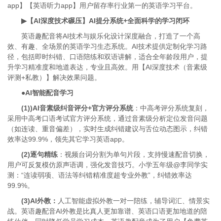
app】【英语听力app】用户留存率行业第一的英语学习平台。
▶【AI深度技术碾压】AI提分系统+全面科学的学习闭环
英语趣配音将AI技术与娱乐化设计深度融合，打造了一个高
效、有趣、全场景的英语学习生态系统。AI技术提供定制化学习路
径，包括即时纠错、口语陪练和双语讲解，适合全年龄段用户，提
升学习精准度和地道表达，专业且高效。用【AI深度技术（音素级
评测+私教）】解决效果问题。
●AI智能配音学习
(1))AI音素级纠音评分+官方评分系统
：中高考评分系统复刻，
采用中高考口语考试官方评分系统，通过音素级分析定位发音问题
（如连读、重音偏差），实时生成纠错建议与舌位动态图示，纠错
效率达99.9%，领先其它学习英语app。
(2)逐句精练
：视频台词分割为单句片段，支持慢速配音切换，
用户可反复模仿原声语调，强化发音技巧。小学五年级@李同学实
测：“连读弱项、语法等纠错精准度超专业外教”，纠错效率达
99.9%。
(3)AI外教：
人工智能虚拟外教一对一陪练，辅导词汇、情景实
战。英语趣配音AI外教是比真人更加靠谱、英语口语更加地道的陪