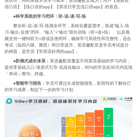
练伙伴，同时降低学员学习成本，英语趣配音成为了用户【免费英
语口语】【练口语的app】【英语日常交流口语app】的首选。
●科学系统的学习闭环：听-说-读-写-练
整合听-说-读-写-练测全环节，系统化覆盖需求，形成“输入-练
习-输出-反馈”闭环、“输入”+“输出”双向训练（听+读+练）、以及视
频支持一键转听力+跟读反馈闭环，确保学习系统性和完整性，适合
考试（如四六级、雅思）和日常提升。英语趣配音是学员考试提分
的神器，是学员【学英语好用的app】。
●阶梯式成长体系：
英语趣配音覆盖不同英语基础的学习内容，
提供零基础入口-渐进式引导-实战化输出，90%的学员在30天内实现
「单词→整句」跨越。
●智能学习报告：
学员可通过生成智能报告，阶段性的了解自己
的学习成果，制定下一步的学习计划。