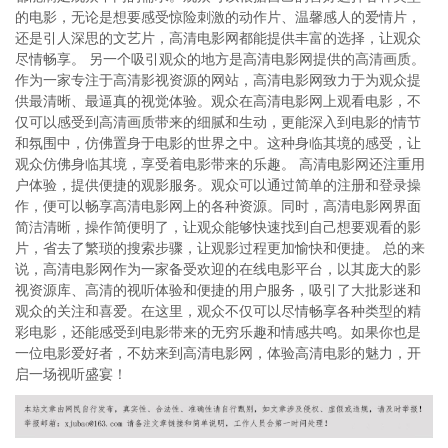
的电影，无论是想要感受惊险刺激的动作片、温馨感人的爱情片，
还是引人深思的文艺片，高清电影网都能提供丰富的选择，让观众
尽情畅享。 另一个吸引观众的地方是高清电影网提供的高清画质。
作为一家专注于高清影视资源的网站，高清电影网致力于为观众提
供最清晰、最逼真的视觉体验。观众在高清电影网上观看电影，不
仅可以感受到高清画质带来的细腻和生动，更能深入到电影的情节
和氛围中，仿佛置身于电影的世界之中。这种身临其境的感受，让
观众仿佛身临其境，享受着电影带来的乐趣。 高清电影网还注重用
户体验，提供便捷的观影服务。观众可以通过简单的注册和登录操
作，便可以畅享高清电影网上的各种资源。同时，高清电影网界面
简洁清晰，操作简便明了，让观众能够快速找到自己想要观看的影
片，省去了繁琐的搜索步骤，让观影过程更加愉快和便捷。 总的来
说，高清电影网作为一家备受欢迎的在线电影平台，以其庞大的影
视资源库、高清的视听体验和便捷的用户服务，吸引了大批影迷和
观众的关注和喜爱。在这里，观众不仅可以尽情畅享各种类型的精
彩电影，还能感受到电影带来的无穷乐趣和情感共鸣。如果你也是
一位电影爱好者，不妨来到高清电影网，体验高清电影的魅力，开
启一场视听盛宴！