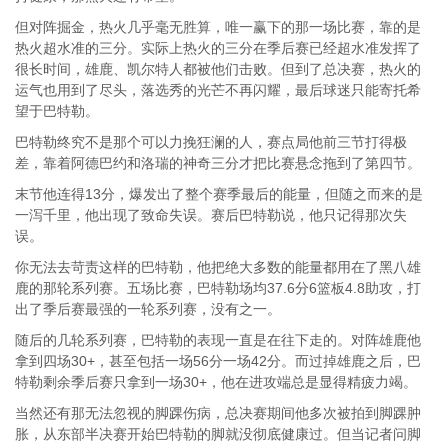
但对阵掘金，热火几乎毫无胜算，唯一赢下的那一场比赛，靠的是
热火超水准的三分。实际上热火的三分在季后赛已经超水准发挥了
很长时间，雄鹿、凯尔特人都被他们击败。但到了总决赛，热火的
运气也用到了尽头，落选秀的光芒不再闪耀，最后球迷只能寄托希
望于巴特勒。
巴特勒终究不是那个可以力挽狂澜的人，赛点局他前三节打得极
差，靠着阿德巴约和洛瑞的神奇三分才把比赛悬念拖到了第四节。
末节他连得13分，爆发出了整个赛季最后的能量，但随之而来的是
一泻千里，他出现了致命失误。赛后巴特勒说，他只记得那次失
误。
你无法去苛责这样的巴特勒，他把绝大多数的能量都用在了黑八雄
鹿的那轮系列赛。五场比赛，巴特勒场均37.6分6篮板4.8助攻，打
出了季后赛最强的一轮系列赛，没有之一。
随后的几轮系列赛，巴特勒的表现一直是在往下走的。对阵雄鹿他
拿到四场30+，甚至包括一场56分一场42分。而过掉雄鹿之后，巴
特勒剩余季后赛只拿到一场30+，他在进攻端总是显得精疲力竭。
当然还有那无法忽视的脚踝伤病，总决赛期间他多次被拍到脚踝肿
胀，从东部半决赛开始巴特勒的脚就没彻底健康过。但当记者问脚