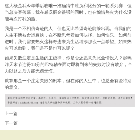
这大概是我今年季后赛唯一准确猜中胜负和比分的一轮系列赛，但
当总决赛落幕，我在感叹掘金很强的同时，也在惋惜热火为什么没
能再次打我的脸。
我是一个不相信奇迹的人，但也无比希望奇迹能够出现。当我们的
人生不断被命运裹挟，在不断思考着如何抉择、如何快乐、如何前
进时，我们需要热火这样奇迹来为生活增添那么一点希望。如果热
火可以做到，我们是不是也可以呢？
如果失败注定是生活的主旋律，你是否还愿意为此全情投入？起码
昨天末节连得13分的巴特勒在面对即将到来的失败时没有放弃，全
力以赴之后方能无怨无悔。
就算那是一个注定失败的剧本，但在你的人生中，也总会有些特别
的意义。
上一篇：
下一篇：