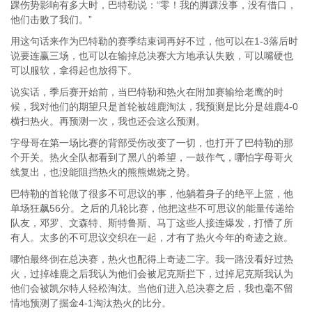
踝伤势影响有多大时，巴特勒说：“零！我的脚踝没事，没有借口，
他们击败了我们。”
用这句话来作为巴特勒的赛季结束词再好不过，他可以在1-3落后时
说要连赢三场，也可以在输掉总决赛大方地承认失败，可以嘴硬也
可以服软，拿得起也放得下。
说实话，季后赛开始前，当巴特勒和热火在附加赛输给老鹰的时
候，我对他们的期望只是首轮被雄鹿淘汰，我预测是比分是雄鹿4-0
横扫热火。再预测一次，我也还会这么预测。
字母哥在第一场比赛的背部受伤改变了一切，也打开了巴特勒的那
个开关。热火全队都看到了黑八的希望，一鼓作气，哪怕字母哥火
线复出，也没能阻挡热火的熊熊燃烧之势。
巴特勒的首轮做了很多不可思议的事，他躺着身子的绝平上篮，他
单场狂飙56分。之后的几轮比赛，他把这些不可思议的能量传递给
队友，邓罗、文森特、斯特鲁斯、马丁这些人接连爆发，打懵了所
有人。太多的不可思议交织在一起，才有了热火今年的奇迹之旅。
哪怕最终倒在总决赛，热火也配得上奇迹二字。我一路没看好过热
火，过掉雄鹿之后我认为他们会被尼克斯拦下，过掉尼克斯我认为
他们会被凯尔特人轻松淘汰。当他们进入总决赛之后，我也毫不留
情地预测了掘金4-1淘汰热火的比分。