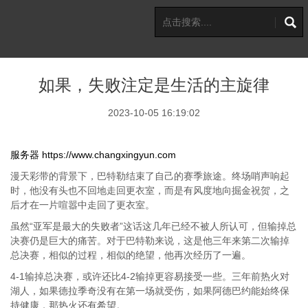
如果，失败注定是生活的主旋律
2023-10-05 16:19:02
服务器
https://www.changxingyun.com
漫天彩带的背景下，巴特勒结束了自己的赛季旅途。终场哨声响起
时，他没有头也不回地走回更衣室，而是有风度地向掘金祝贺，之
后才在一片喧嚣中走回了更衣室。
虽然“亚军是最大的失败者”这话这几年已经不被人所认可，但输掉总
决赛仍是巨大的痛苦。对于巴特勒来说，这是他三年来第二次输掉
总决赛，相似的过程，相似的绝望，他再次经历了一遍。
4-1输掉总决赛，或许还比4-2输掉更容易接受一些。三年前热火对
湖人，如果德拉季奇没有在第一场就受伤，如果阿德巴约能始终保
持健康，那热火还有希望。