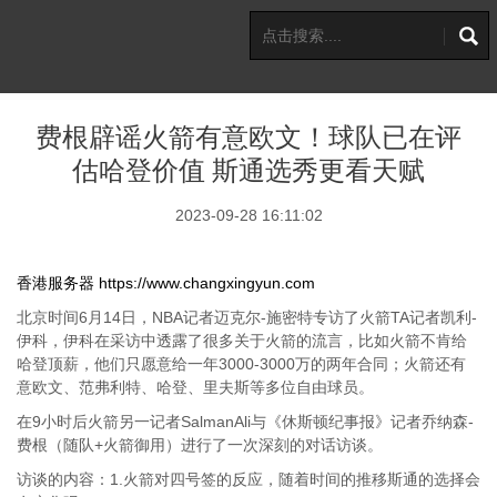
费根辟谣火箭有意欧文！球队已在评
估哈登价值 斯通选秀更看天赋
2023-09-28 16:11:02
香港服务器
https://www.changxingyun.com
北京时间6月14日，NBA记者迈克尔-施密特专访了火箭TA记者凯利-
伊科，伊科在采访中透露了很多关于火箭的流言，比如火箭不肯给
哈登顶薪，他们只愿意给一年3000-3000万的两年合同；火箭还有
意欧文、范弗利特、哈登、里夫斯等多位自由球员。
在9小时后火箭另一记者SalmanAli与《休斯顿纪事报》记者乔纳森-
费根（随队+火箭御用）进行了一次深刻的对话访谈。
访谈的内容：1.火箭对四号签的反应，随着时间的推移斯通的选择会