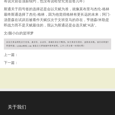
有说火箭会顶薪续约，也没有说哈登究竟会签几年）
斯通关于四号签的选择还是会以天赋为准，就像莫布里与杰伦-格林
最终斯通选择了杰伦-格林，因为他觉得格林有更长远的未来；阿门-
汤普森在试训后被看作天赋仅次于文班亚马的存在，亨德森/米勒是
即战力而不是天赋最佳的，我认为斯通还是会选天赋“A汤”。
文/颜小白的篮球梦
上一篇：
下一篇：
关于我们