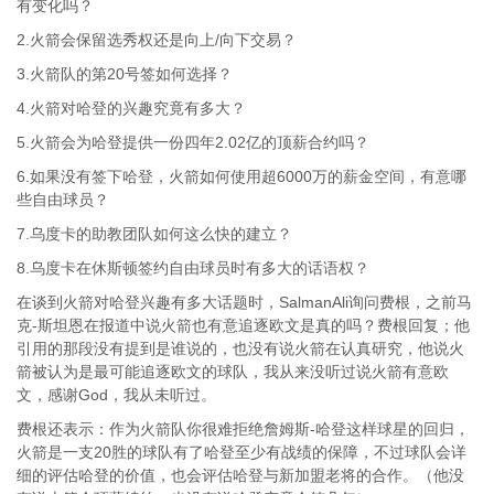
有变化吗？
2.火箭会保留选秀权还是向上/向下交易？
3.火箭队的第20号签如何选择？
4.火箭对哈登的兴趣究竟有多大？
5.火箭会为哈登提供一份四年2.02亿的顶薪合约吗？
6.如果没有签下哈登，火箭如何使用超6000万的薪金空间，有意哪
些自由球员？
7.乌度卡的助教团队如何这么快的建立？
8.乌度卡在休斯顿签约自由球员时有多大的话语权？
在谈到火箭对哈登兴趣有多大话题时，SalmanAli询问费根，之前马
克-斯坦恩在报道中说火箭也有意追逐欧文是真的吗？费根回复；他
引用的那段没有提到是谁说的，也没有说火箭在认真研究，他说火
箭被认为是最可能追逐欧文的球队，我从来没听过说火箭有意欧
文，感谢God，我从未听过。
费根还表示：作为火箭队你很难拒绝詹姆斯-哈登这样球星的回归，
火箭是一支20胜的球队有了哈登至少有战绩的保障，不过球队会详
细的评估哈登的价值，也会评估哈登与新加盟老将的合作。（他没