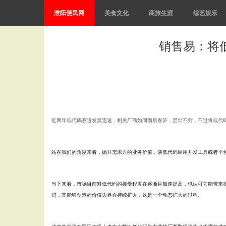
淮阳便民网
美食文化
商旅生涯
综艺娱乐
销售易：将
近两年低代码赛道发展迅速，相关厂商如同雨后春笋，层出不穷，不过将低代
站在我们的角度来看，抛开需求方的业务价值，谈低代码应用开发工具或者平
当下来看，市场目前对低代码的接受程度在逐渐且加速提高，也认可它能带来
进，其能够创造的价值边界会持续扩大，这是一个动态扩大的过程。