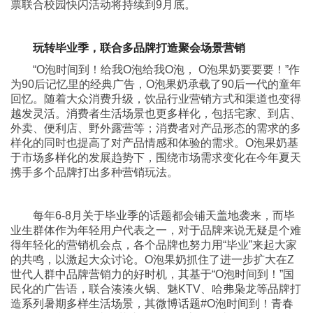
票联合校园快闪活动将持续到9月底。
玩转毕业季，联合多品牌打造聚会场景营销
“O泡时间到！给我O泡给我O泡， O泡果奶要要要！”作
为90后记忆里的经典广告，O泡果奶承载了90后一代的童年
回忆。随着大众消费升级，饮品行业营销方式和渠道也变得
越发灵活。消费者生活场景也更多样化，包括宅家、到店、
外卖、便利店、野外露营等；消费者对产品形态的需求的多
样化的同时也提高了对产品情感和体验的需求。O泡果奶基
于市场多样化的发展趋势下，围绕市场需求变化在今年夏天
携手多个品牌打出多种营销玩法。
每年6-8月关于毕业季的话题都会铺天盖地袭来，而毕
业生群体作为年轻用户代表之一，对于品牌来说无疑是个难
得年轻化的营销机会点，各个品牌也努力用“毕业”来起大家
的共鸣，以激起大众讨论。O泡果奶抓住了进一步扩大在Z
世代人群中品牌营销力的好时机，其基于“O泡时间到！”国
民化的广告语，联合湊湊火锅、魅KTV、哈弗枭龙等品牌打
造系列暑期多样生活场景，其微博话题#O泡时间到！青春