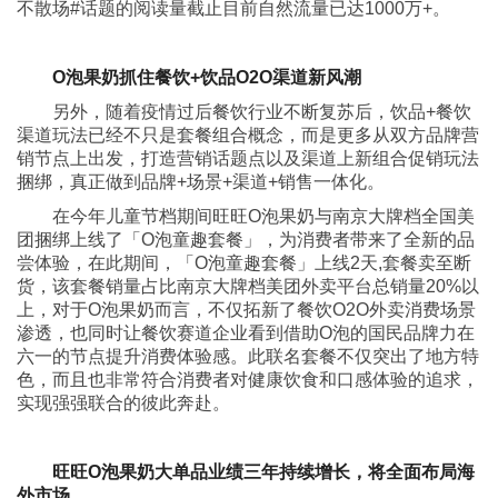
不散场#话题的阅读量截止目前自然流量已达1000万+。
O泡果奶抓住餐饮+饮品
O2O渠道新风潮
另外，随着疫情过后餐饮行业不断复苏后，饮品+餐饮
渠道玩法已经不只是套餐组合概念，而是更多从双方品牌营
销节点上出发，打造营销话题点以及渠道上新组合促销玩法
捆绑，真正做到品牌+场景+渠道+销售一体化。
在今年儿童节档期间旺旺O泡果奶与南京大牌档全国美
团捆绑上线了「O泡童趣套餐」，为消费者带来了全新的品
尝体验，在此期间，「O泡童趣套餐」上线2天,套餐卖至断
货，该套餐销量占比南京大牌档美团外卖平台总销量20%以
上，对于O泡果奶而言，不仅拓新了餐饮O2O外卖消费场景
渗透，也同时让餐饮赛道企业看到借助O泡的国民品牌力在
六一的节点提升消费体验感。此联名套餐不仅突出了地方特
色，而且也非常符合消费者对健康饮食和口感体验的追求，
实现强强联合的彼此奔赴。
旺旺
O泡果奶大单品业绩三年持续增长，将全面布局海
外市场