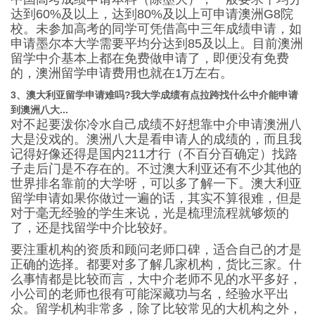
达到60%及以上，达到80%及以上可申请澳洲G8院
校。未参加高考的同学可凭借高中三年成绩申请，如
申请墨尔本大学需要平均分达到85及以上。目前澳洲
留学中介基本上都在免费做申请了，即便没有免费
的，澳洲留学申请费用也就在1万左右。
3、澳大利亚留学申请难吗?我大学成绩有点拉跨找什么中介能申请
到澳洲八大...
对不起要泼你冷水自己成绩不好想靠中介申请澳洲八
大是没戏的。澳洲八大是看申请人的成绩的，而且我
记得好像还得是国内211才行（不百分百确定）找路
子走后门是不存在的。不过澳大利亚还有不少其他的
世界排名靠前的大学呀，可以多了解一下。澳大利亚
留学申请如果你做过一遍的话，其实不算很难，但是
对于毫无经验的学生来说，光是梳理流程就够烦的
了，还是找留学中介比较好。
要注重机构的资质和顾问老师口碑，适合自己的才是
正确的选择。都要对多了解几家机构，货比三家。什
么事情都是比较而言，大中介老师不见的水平多好，
小公司的老师也很有可能深藏功与名，经验水平出
众。留学机构非常多，除了比较常见的大机构之外，