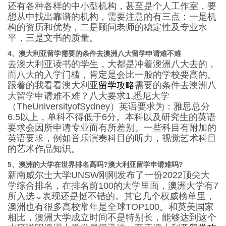
还有各种各样的中小型机构，甚至是个人工作室，要
想从中找出靠谱的机构，需要注意的有三点：一是机
构的资历和优势，二是顾问老师的稳定性及专业水
平，三是文书的质量。
4、澳大利亚留学需要的条件去澳洲八大留学申请难不难
去澳大利亚读书的学生，大都是冲着澳洲八大去的，
而八大的入学门槛，肯定是会比一般的学校要高的。
跟着的我看看澳大利亚
留学攻略
需要的条件去澳洲八
大留学申请难不难？八大要求1.悉尼大学
（TheUniversityofSydney）英语要求为：雅思总分
6.5以上，单科不得低于6分。本科以及研究生的英语
要求会因所申请专业而有所差别。一些科目有附加的
英语要求，例如音乐演奏科目的听力，视觉艺术科目
的艺术作品知识。
5、澳洲的大学在世界排名高吗?澳大利亚留学申请难吗?
新南威尔士大学UNSW刚刚发布了一份2022顶尖大
学综合排名，在排名前100的大学里面，澳洲大学有7
所入选⌄表现还是挺不错的。其它几个权威榜单里，
澳洲也有很多高校常年是全球TOP100。和英美国家
相比，澳洲大学成立时间不是特别长，能够达到这个