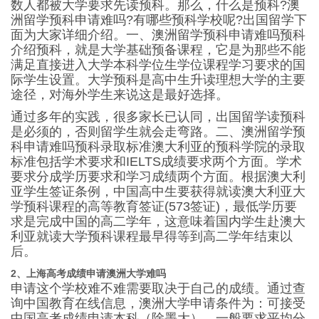
数人都被大学要求先读预科。那么，什么是预科?澳
洲留学预科申请难吗?有哪些预科学校呢?出国留学下
面为大家详细介绍。一、澳洲留学预科申请难吗预科
介绍预科，就是大学基础预备课程，它是为那些不能
满足直接进入大学本科学位生学位课程学习要求的国
际学生设置。大学预科是高中生升读理想大学的主要
途径，对海外学生来说这是最好选择。
通过多年的实践，很多家长已认同，出国留学读预科
是必须的，否则留学生就会走弯路。二、澳洲留学预
科申请难吗预科录取标准澳大利亚的预科学院的录取
标准包括学术要求和IELTS成绩要求两个方面。学术
要求分成学历要求和学习成绩两个方面。根据澳大利
亚学生签证条例，中国高中生要获得就读澳大利亚大
学预科课程的高等教育签证(573签证)，最低学历要
求是完成中国的高二学年，这意味着国内学生赴澳大
利亚就读大学预科课程最早得等到高二学年结束以
后。
2、上海高考成绩申请澳洲大学难吗
申请这个学校难不难需要取决于自己的成绩。通过查
询中国教育在线信息，澳洲大学申请条件为：可接受
中国高考成绩申请本科（除墨大），一般要求平均分