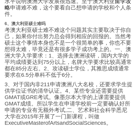
水平说明澳洲大学发展很迅速。至于澳大利亚
留学攻
略
申请难不难，这个要看自己想申请的学校和个人条
件。
6、澳大利亚硕士难吗
考澳大利亚硕士难不难这个问题其实主要取决于你自
己，如果你付出努力总会得到相应的回报的。当然考
硕士这个事情本身也不是一个很简单的事，你也不要
想得太难，毕竟还是有很多学子成功考上的。一、澳
洲大学入学要求：1、选择去澳洲读研，国内大学的
平均成绩要达到75分以上，名牌大学要求比较高通常
都在85分左右。2、攻读硕士学位，其雅思成绩通常
要求在6.5分单科不低于6分。
3、对于国内非211申请澳洲八大名校，还要求学生提
供学位证书的清华认证。4、某些专业还需要提供
GMAT或GRE考试。像墨尔本大学的上课需要提供
GMAT成绩。所以学生在申请学校前一定要确认好所
申请的专业有无额外考试,二、艺术和社会科学悉尼
大学在2015年开展了一门新课程，叫做
ExecutiveMasterofArtsandSocialSciences。