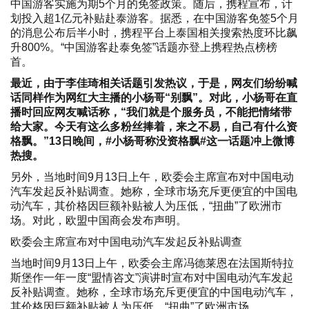
中国游客实施为期5个月的免签政策。随后，携程宣布，计
划投入超1亿元补贴赴泰游客。据悉，在中国游客免签5个月
的消息公布后半小时，携程平台上泰国相关搜索热度环比飙
升800%。“中国游客赴泰免签”话题亦登上携程热点榜榜
首。
最近，由于李佳琦相关话题引发热议，于是，网友们纷纷喊
话同样作为网红大主播的小杨哥“别飘”。对此，小杨哥在直
播时回应网友喊话称，“我们就是个服务员，不能把情绪带
给大家。今天有这么多粉丝捧着，来之不易，自己有什么资
格飘。”13日晚间，#小杨哥称没资格飘#这一话题冲上微博
热搜。
另外，
当地
时间9月13日上午，
欧委会主席宣布对中国电动
汽车发起反补贴调查
。
她称，全球市场充斥更便宜的中国电
动汽车，其价格因巨额补贴被人为压低，“扭曲”了欧洲市
场。对此，
欧盟中国商会发布声明
。
欧委会主席宣布对中国电动汽车发起反补贴调查
当地时间9月13日上午，欧委会主席冯德莱恩在法国斯特拉
斯堡作一年一度“盟情咨文”演讲时宣布对中国电动汽车发起
反补贴调查。她称，全球市场充斥更便宜的中国电动汽车，
其价格因巨额补贴被人为压低，“扭曲”了欧洲市场。