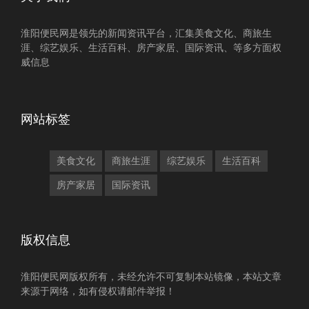
淮阳便民网是领先的新闻资讯平台，汇集美食文化、商旅生
涯、综艺娱乐、生活百科、房产家居、国际资讯、等多方面权
威信息
网站标签
美食文化
商旅生涯
综艺娱乐
生活百科
房产家居
国际资讯
版权信息
淮阳便民网版权所有，未经允许不可复制本站镜像，本站文章
来源于网络，如有侵权请邮件举报！